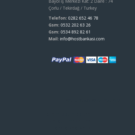
Bayol iş Merkezi Kat: 2 Daire : 74
Çorlu / Tekirdağ / Turkey
Telefon:
0282 652 46 78
Gsm:
0532 202 63 26
Gsm:
0534 892 82 61
Mail:
info@hostbankasi.com
We're Ready When You Are!
Lorem Ipsum as their
default model text,
and a search for
lorem ipsum wills