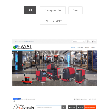
All
Danışmanlık
Seo
Web Tasarım
Hayat Makina
Hayat Makina Endüstriyel Temizlik Kurumsal
web tasarım.