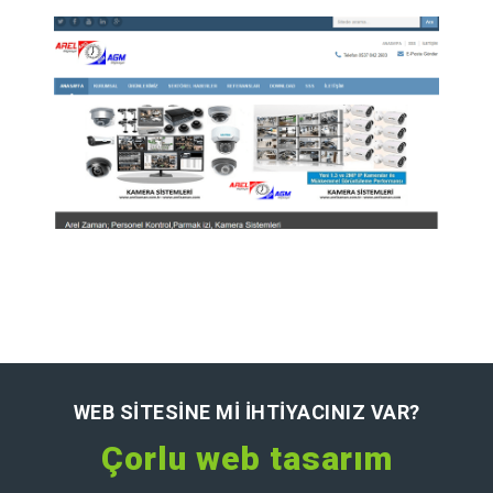
Airsan Auto Kurumsal web sitesi.
Arel Zaman Kontrol
Arel Zaman Kontrol Sistemleri Kurumsal web
sitesi.
WEB SITESINE MI IHTIYACINIZ VAR?
Çorlu web tasarım