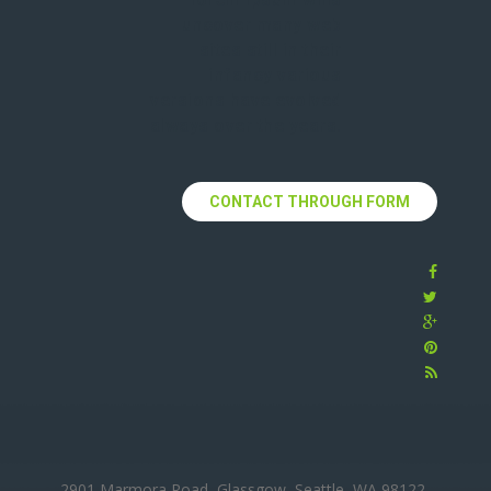
uncover many web
sites still in their
infancy various
versions have evolved
always over the years.
CONTACT THROUGH FORM
2901 Marmora Road, Glassgow, Seattle, WA 98122-