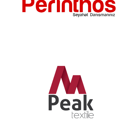
Perinthos Travel
Perinthos Travel Logo çalışması.
Peak Textile