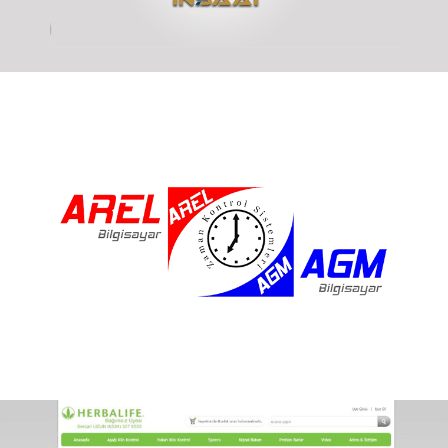
Yeşil Dal inşaat
Yeşildal inşaat Logo çalışması.
Arel Zaman
Arel Zaman Kontrol Sistemleri Logo çalışması.