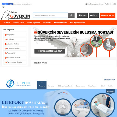
Hayat Makina Endüstriyel Temizlik Kurumsal web tasarım.
Trakya Güvercin
Trakya Güvercin kurumsal ilan sistemi.