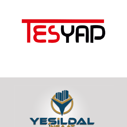
Tesyap inşaat
Tesyap inşaat Logo çalışması.