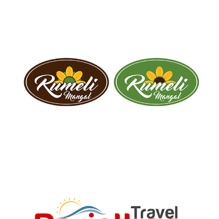
Psikoloji Çekmeköy
Psikoloji Çekmeköy Kurumsal web sitesi.
Rumeli Mangal
Rumeli Mangal Logo çalışması.