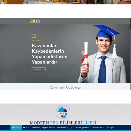
ADC Mekatronik
ADC Mekatronik kurumsal web sitesi
Zeta Koçluk & StudyHouse
Zeta Koçluk & StudyHouse