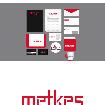
Peak Textile Logo çalışması.
Metkes Kurusal Kimlik
Metkes Endüstri Kurumsal Kimlik çalışması.