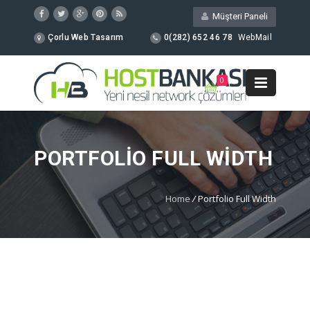
Müşteri Paneli
Çorlu Web Tasarım
0(282) 652 46 78
WebMail
0
PORTFOLIO FULL WIDTH
Home
/
Portfolio Full Width