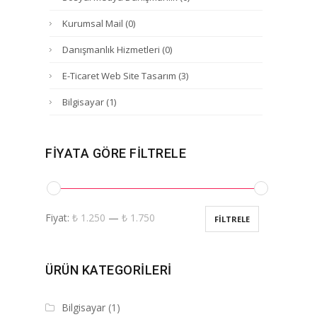
Kurumsal Mail
(0)
Danışmanlık Hizmetleri
(0)
E-Ticaret Web Site Tasarım
(3)
Bilgisayar
(1)
FIYATA GÖRE FILTRELE
Fiyat:
₺ 1.250
—
₺ 1.750
FILTRELE
ÜRÜN KATEGORILERI
Bilgisayar
(1)