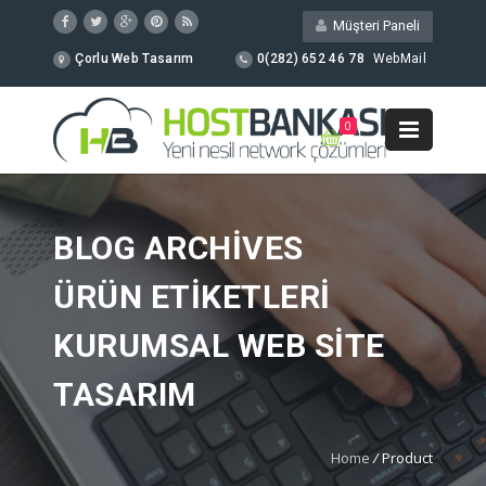
Müşteri Paneli
Çorlu Web Tasarım
0(282) 652 46 78
WebMail
0
BLOG ARCHIVES
ÜRÜN ETIKETLERI
KURUMSAL WEB SITE
TASARIM
Home
/
Product