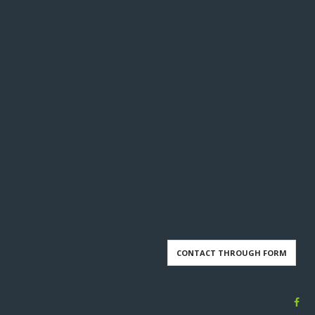
We're Ready When You Are!
Lorem Ipsum as their
default model text, and a
search for lorem ipsum
wills uncover many web
sites still in their infancy
various versions have
evolved always over the
years.
CONTACT THROUGH FORM