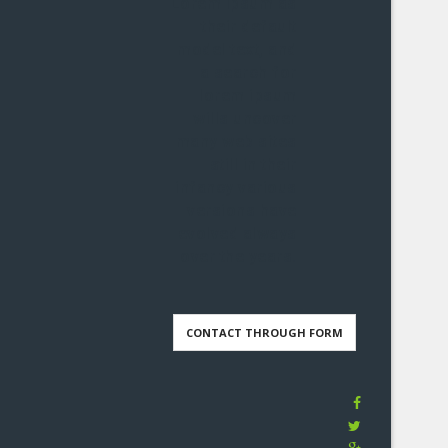
Lorem Ipsum as
their default
model text, and
a search for
lorem ipsum
wills uncover
many web sites
still in their
infancy various
versions have
evolved always
over the years.
CONTACT THROUGH FORM