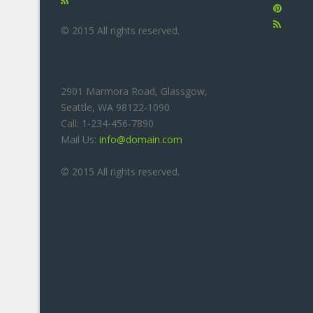
© 2015 All rights reserved.
2901 Marmora Road, Glassgow,
Seattle, WA 98122-1090
Call: 1-234-456-7890
Mail Us:
info@domain.com
© 2015 All rights reserved.