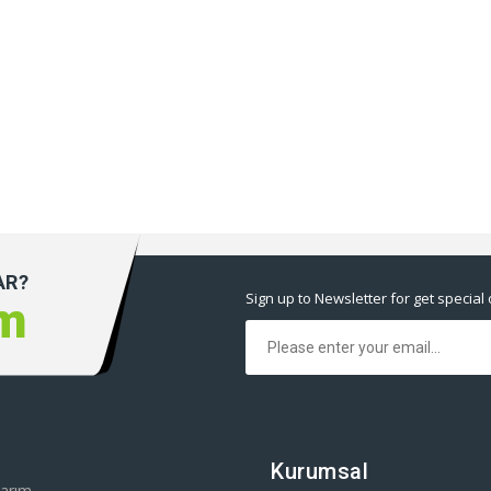
AR?
Sign up to Newsletter for get special 
ım
Kurumsal
arım