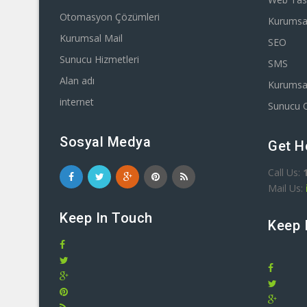
Otomasyon Çözümleri
Kurumsa
Kurumsal Mail
SEO
Sunucu Hizmetleri
SMS
Alan adı
Kurumsal
internet
Sunucu 
Sosyal Medya
Get H
Call Us:
Mail Us:
Keep In Touch
Keep 