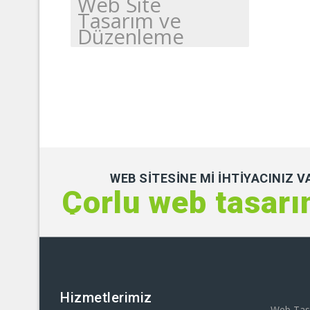
Web Site
Tasarım ve
Düzenleme
WEB SITESINE MI IHTIYACINIZ V
Çorlu web tasar
Hizmetlerimiz
Web Tas