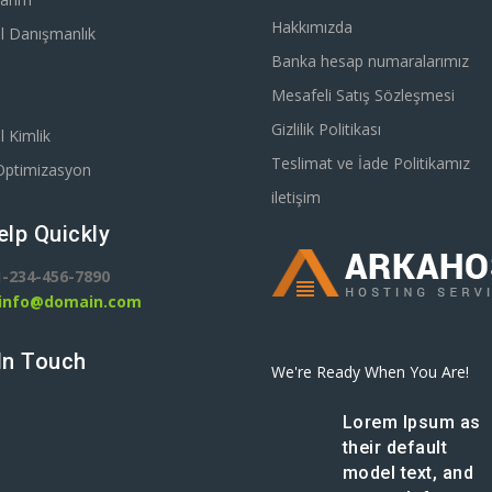
Hakkımızda
l Danışmanlık
Banka hesap numaralarımız
Mesafeli Satış Sözleşmesi
Gizlilik Politikası
 Kimlik
Teslimat ve İade Politikamız
Optimizasyon
iletişim
elp Quickly
1-234-456-7890
info@domain.com
In Touch
We're Ready When You Are!
Lorem Ipsum as
their default
model text, and