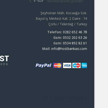
Şeyhsinan Mah. Kocaağa Sok.
Bayol iş Merkezi Kat: 2 Daire : 74
Çorlu / Tekirdağ / Turkey
Telefon:
0282 652 46 78
Gsm:
0532 202 63 26
Gsm:
0534 892 82 61
Mail:
info@hostbankasi.com
We're Ready When You Are!