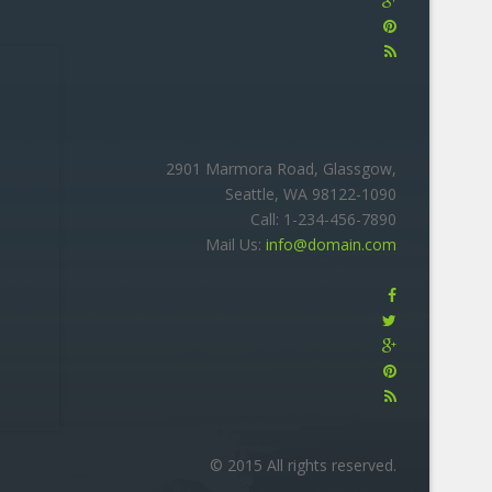
2901 Marmora Road, Glassgow,
Seattle, WA 98122-1090
Call: 1-234-456-7890
Mail Us:
info@domain.com
© 2015 All rights reserved.