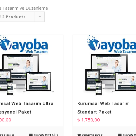
e Tasarım ve Düzenleme
12 Products
msal Web Tasarım Ultra
Kurumsal Web Tasarım
esyonel Paket
Standart Paket
00,00
₺
1.750,00
SHOW DETAILS
SHOW D
ETE EKLE
SEPETE EKLE