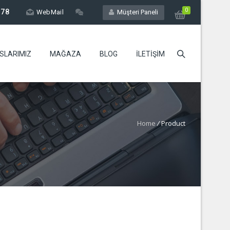
0
 78
WebMail
Müşteri Paneli
SLARIMIZ
MAĞAZA
BLOG
ILETIŞIM
Home
/
Product