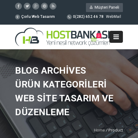
Müşteri Paneli
Çorlu Web Tasarım
0(282) 652 46 78
WebMail
0
BLOG ARCHIVES
ÜRÜN KATEGORILERI
WEB SITE TASARIM VE
DÜZENLEME
Home
/
Product