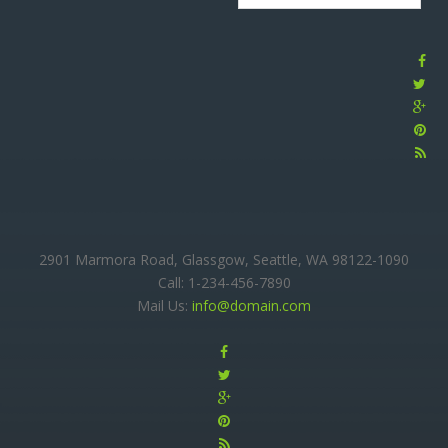
2901 Marmora Road, Glassgow, Seattle, WA 98122-1090
Call: 1-234-456-7890
Mail Us:
info@domain.com