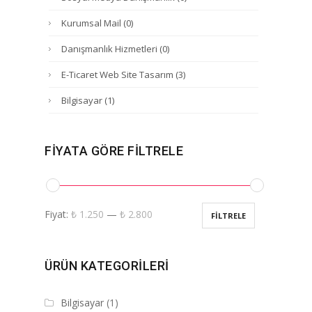
Kurumsal Mail
(0)
Danışmanlık Hizmetleri
(0)
E-Ticaret Web Site Tasarım
(3)
Bilgisayar
(1)
FIYATA GÖRE FILTRELE
Fiyat:
₺ 1.250
—
₺ 2.800
FILTRELE
ÜRÜN KATEGORILERI
Bilgisayar
(1)