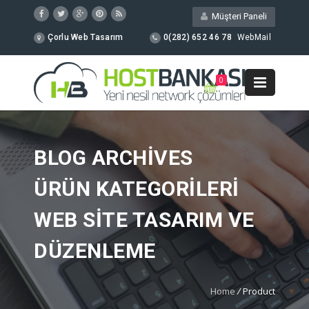
Müşteri Paneli
Çorlu Web Tasarım
0(282) 652 46 78
WebMail
0
BLOG ARCHIVES
ÜRÜN KATEGORILERI
WEB SITE TASARIM VE
DÜZENLEME
Home
/
Product