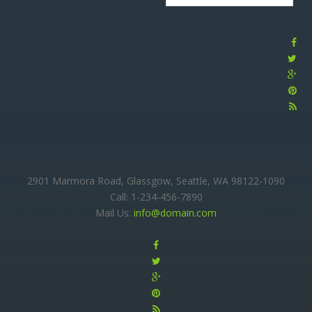
2901 Marmora Road, Glassgow, Seattle, WA 98122-1090
Call: 1-234-456-7890
Mail Us:
info@domain.com