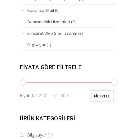
Kurumsal Mail
(0)
Danışmanlık Hizmetleri
(0)
E-Ticaret Web Site Tasarım
(3)
Bilgisayar
(1)
FIYATA GÖRE FILTRELE
Fiyat:
₺ 1.250
—
₺ 2.800
FILTRELE
ÜRÜN KATEGORILERI
Bilgisayar
(1)